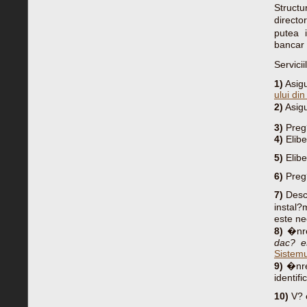
Structu
directo
putea i
bancar a
Servici
1)
Asig
ului din
2)
Asigu
3)
Preg?
4)
Elibe
5)
Elibe
6)
Preg?
7)
Desch
instal
este ne
8)
�nreg
dac? e
Sistem
9)
�nreg
identif
10)
V? 