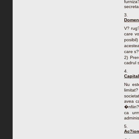
furniza
secreta
3.
Domenii
V? rug?
care vo
posibil
acestea
care s? 
2) Prer
cadrul s
4.
Capital
Nu est
limita
societa
avea ca
�nfiin?
ca urm
adminis
5.
Ac?iona