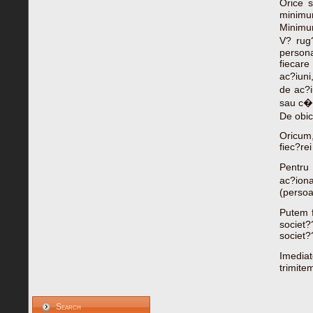
Orice s
minimum
Minimum
V? rug
persona
fiecare
ac?iuni
de ac?i
sau c�t
De obic
Oricum,
fiec?rei
Pentru 
ac?ionar
(persoa
Putem f
societ?
societ??
Imedia
trimite
Search