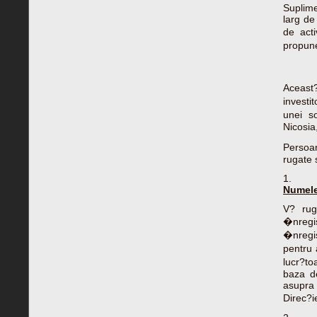
Suplime
larg de
de act
propun
Aceast
investi
unei s
Nicosia
Persoa
rugate 
1.
Numele
V? rug
�nregi
�nregis
pentru 
lucr?to
baza d
asupra 
Direc?i