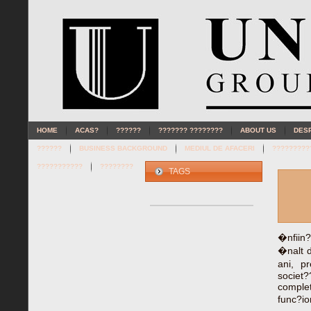
HOME
ACAS?
??????
??????? ????????
ABOUT US
DES
??????
BUSINESS BACKGROUND
MEDIUL DE AFACERI
?????????
???????????
????????
TAGS
�nfiin?
�nalt d
ani, pr
societ?
complet
func?io