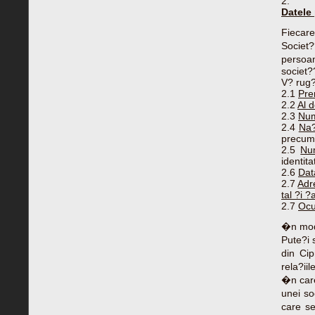
2.
Datele 
Fiecare
Societ?
persoan
societ??
V? rug?
2.1
Pre
2.2
Al 
2.3
Num
2.4
Na?
precum 
2.5
Num
identita
2.6
Dat
2.7
Adr
tal ?i ?
2.7
Ocu
�n mod 
Pute?i 
din Ci
rela?ii
�n care
unei so
care se