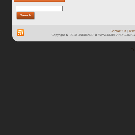
Contact Us
|
Term
Copyright � 2010 UNIBRAND � WWW.UNIBRAND.COM.CY 
Tr